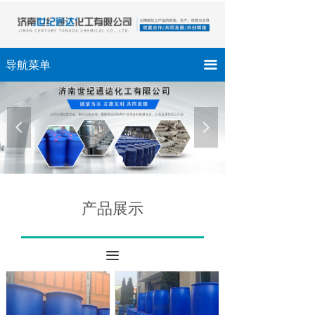
끀
导航菜单
넳
넲
产品展示
끀