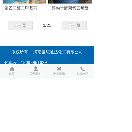
聚乙二醇二甲基丙烯酸酯
异构十醇聚氧乙烯醚
上一页
1
/
21
下一页
版权所有：
济南世纪通达化工有限公司
孙晓云：15098951629
낀
낀
넙
넙
뀵
뀵
끅
끅
王 总：15194176855
首页
首页
关于我们
关于我们
产品展示
产品展示
热线电话
热线电话
座 机：0531-85917597
邮 箱：2856392916@qq.com
地 址：济南市天桥区北园大街409号三联商务
中心809室